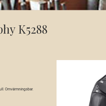
phy K5288
tull. Omvärmningsbar.