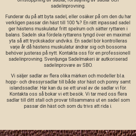
sadelinprovning.
Funderar du på att byta sadel, eller osäker på om den du har
verkligen passar din häst till 100 %? En rätt inpassad sadel
ger hästens muskulatur fritt spelrum och sätter ryttaren i
balans. Sadeln ska fördela ryttarens tyngd över en maximal
yta så att tryckskador undviks. En sadel bör kontrolleras
varje år då hästens muskulatur ändrar sig och bossorna
behöver justeras på nytt. Kontakta oss för en professionell
sadelinprovning. Svenljunga Sadelmakeri är autkoriserad
sadelinprovare av SBO.
Vi säljer sadlar av flera olika märken och modeller bl.a.
hopp- och dressyrsadlar till både stor häst och ponny samt
islandssadlar. Här kan du se ett urval av de sadlar vi för.
Kontakta oss så bokar vi ett besök. Vi tar med oss flera
sadlar till ditt stall och provar tillsammans ut en sadel som
passar din häst och som du trivs att rida i.