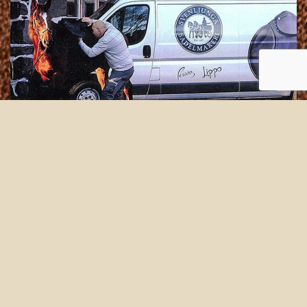
Med rätt inpassad sadel får hästens
muskulatur fritt spelrum och sätter
ryttaren i balans.
LÄS MER