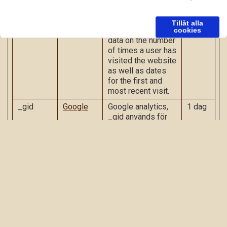
webbplatsen
_ga_#
Google
Used by Google
2 år
Tillåt alla
Analytics to collect
cookies
data on the number
of times a user has
visited the website
as well as dates
for the first and
most recent visit.
_gid
Google
Google analytics,
1 dag
_gid används för
att förstå hur
besökaren
navigerar runt på
webbplatsen
td
Google
Registers
Sessi
statistical data on
on
users' behaviour
on the website.
Used for internal
analytics by the