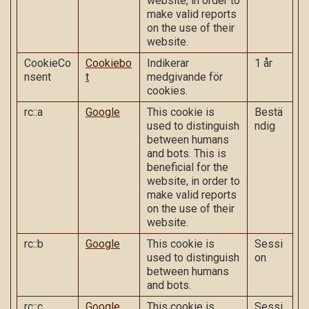
website, in order to
make valid reports
on the use of their
website.
CookieCo
Cookiebo
Indikerar
1 år
nsent
t
medgivande för
cookies.
rc::a
Google
This cookie is
Bestä
used to distinguish
ndig
between humans
and bots. This is
beneficial for the
website, in order to
make valid reports
on the use of their
website.
rc::b
Google
This cookie is
Sessi
used to distinguish
on
between humans
and bots.
rc::c
Google
This cookie is
Sessi