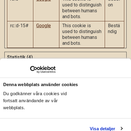
used to distinguish
on
between humans
and bots.
rc::d-15#
Google
This cookie is
Bestä
used to distinguish
ndig
between humans
and bots.
Statistik (4)
Cookies för statistik hjälper en webbplatsägare att förstå hur
besökare interagerar med webbplatser genom att samla och
rapportera in information anonymt.
Denna webbplats använder cookies
Maximal
Du godkänner våra cookies vid
Namn
Utfärdare
Ändamål
lagringstid
fortsatt användande av vår
_ga
Google
Google analytics,
2 år
webbplats.
_ga används för att
förstå hur
besökaren
navigerar runt på
Visa detaljer