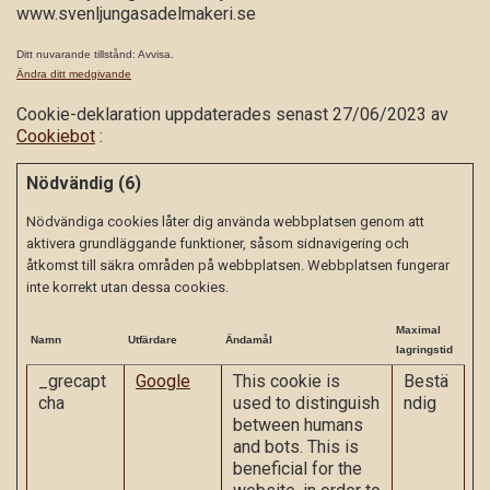
www.svenljungasadelmakeri.se
Ditt nuvarande tillstånd: Avvisa.
Ändra ditt medgivande
Cookie-deklaration uppdaterades senast 27/06/2023 av
Cookiebot
:
Nödvändig (6)
Nödvändiga cookies låter dig använda webbplatsen genom att
aktivera grundläggande funktioner, såsom sidnavigering och
åtkomst till säkra områden på webbplatsen. Webbplatsen fungerar
inte korrekt utan dessa cookies.
Maximal
Namn
Utfärdare
Ändamål
lagringstid
_grecapt
Google
This cookie is
Bestä
cha
used to distinguish
ndig
between humans
and bots. This is
beneficial for the